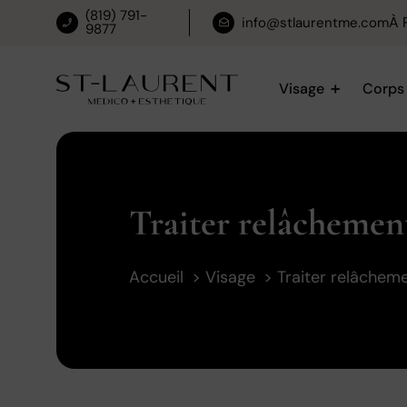
(819) 791-
À 
info@stlaurentme.com
9877
Visage
Corps
Traiter relâchemen
Accueil
Visage
Traiter relâchem