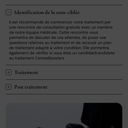
Identification de la zone ciblée
Il est recommandé de commencer votre traitement par
une rencontre de consultation gratuite avec un membre
de notre équipe médicale. Cette rencontre vous
permettra de discuter de vos attentes, de poser vos
questions relatives au traitement et de recevoir un plan
de traitement adapté à votre condition. Elle permettra
également de vérifier si vous êtes un candidat/candidate
au traitement CernesBoosters
Traitement
Une fois votre plan de traitement établi, la peau est
Post traitement
nettoyée et désinfectée avec soin. Une crème
anesthésiante peut être appliquée pour assurer votre
Après votre séance de CernesBoosters, il est normal
confort. Le CernesBoosters est ensuite injecté à l’aide d’une
d’observer de légères rougeurs, de petites ecchymoses ou
fine aiguille. Les injections sont précises et ciblées
un léger gonflement au niveau du contour des yeux. Ces
directement dans la zone sous les yeux, en très petites
effets secondaires sont temporaires et disparaissent
quantités, pour assurer une diffusion homogène du produit.
généralement en quelques jours.
Le traitement est rapide, durant environ 20 à 30 minutes.