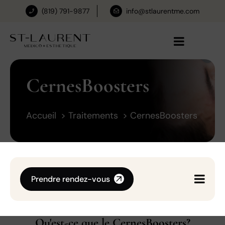
(819) 791-9877
info@stlaurentme.com
CernesBoosters
Accueil
Traitements
CernesBoosters
Prendre rendez-vous
Qu'est-ce que le CernesBoosters?