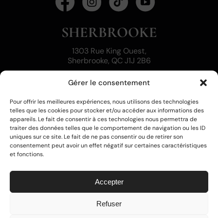
SHERBROOKE
1303 Rue King Ouest,
Sherbrooke, QC J1J 2B6
+1 (819) 791-9877
Gérer le consentement
info@stlaurentme.com
SAINT-HYACINTHE
Pour offrir les meilleures expériences, nous utilisons des technologies
telles que les cookies pour stocker et/ou accéder aux informations des
appareils. Le fait de consentir à ces technologies nous permettra de
1285 rue Blanchet,
traiter des données telles que le comportement de navigation ou les ID
Saint-Hyacinthe, QC J2S 1J9
uniques sur ce site. Le fait de ne pas consentir ou de retirer son
consentement peut avoir un effet négatif sur certaines caractéristiques
+1 (819) 791-9877
et fonctions.
info@stlaurentme.com
Accepter
© 2026 St-Laurent Médico-Esthétique. Tous droits
Refuser
réservés
Conditions générales
|
Déclaration de confidentialité
|