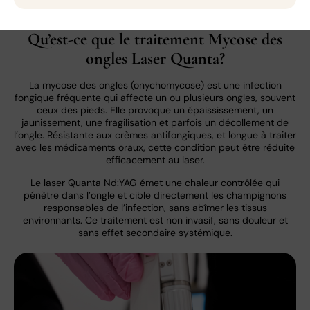
Qu’est-ce que le traitement Mycose des
ongles Laser Quanta?
La mycose des ongles (onychomycose) est une infection
fongique fréquente qui affecte un ou plusieurs ongles, souvent
ceux des pieds. Elle provoque un épaississement, un
jaunissement, une fragilisation et parfois un décollement de
l’ongle. Résistante aux crèmes antifongiques, et longue à traiter
avec les médicaments oraux, cette condition peut être réduite
efficacement au laser.
Le laser Quanta Nd:YAG émet une chaleur contrôlée qui
pénètre dans l’ongle et cible directement les champignons
responsables de l’infection, sans abîmer les tissus
environnants. Ce traitement est non invasif, sans douleur et
sans effet secondaire systémique.