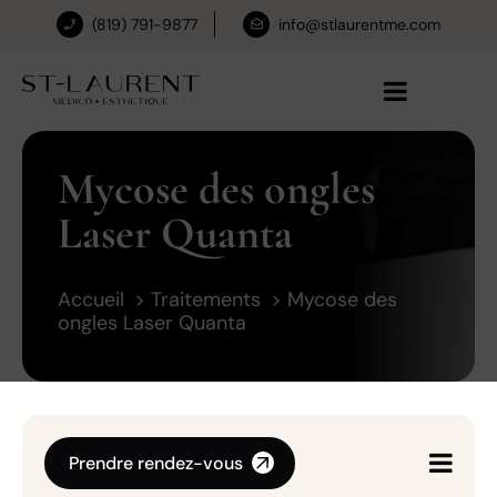
(819) 791-9877
info@stlaurentme.com
Mycose des ongles
Laser Quanta
Accueil
Traitements
Mycose des
ongles Laser Quanta
Prendre rendez-vous