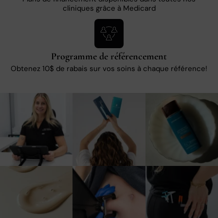
cliniques grâce à Medicard
Programme de référencement
Obtenez 10$ de rabais sur vos soins à chaque référence!
10
0
3
0
1
0
3
0
5
0
6
0