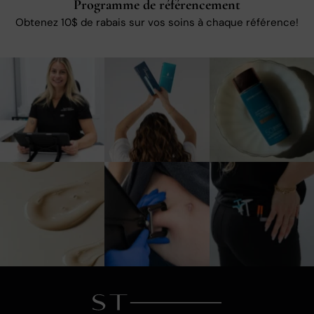
Programme de référencement
Obtenez 10$ de rabais sur vos soins à chaque référence!
10
0
3
0
1
0
3
0
5
0
6
0