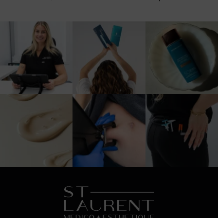
10
0
3
0
1
0
3
0
5
0
6
0