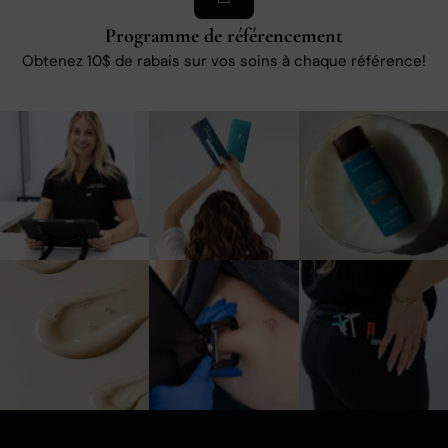
Programme de référencement
Obtenez 10$ de rabais sur vos soins à chaque référence!
10
0
3
0
1
0
3
0
5
0
6
0