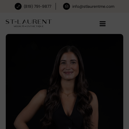
(819) 791-9877
info@stlaurentme.com