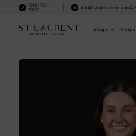
(819) 791-
À 
info@stlaurentme.com
9877
Visage
Corps