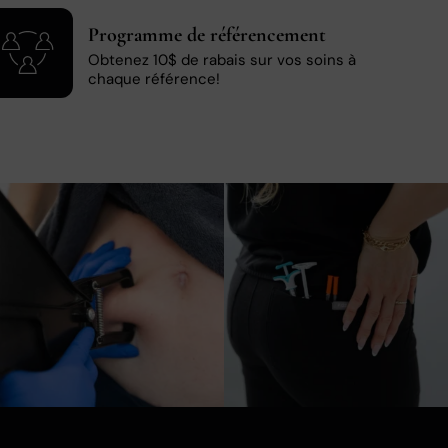
Programme de référencement
Obtenez 10$ de rabais sur vos soins à
chaque référence!
5
0
6
0