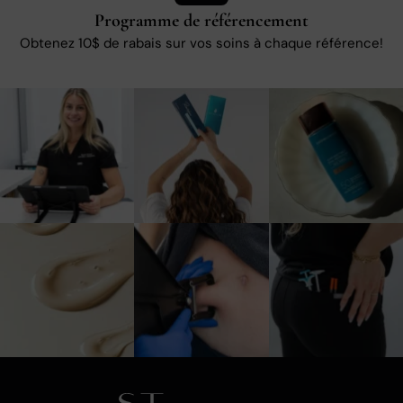
Programme de référencement
Obtenez 10$ de rabais sur vos soins à chaque référence!
10
0
3
0
1
0
3
0
5
0
6
0